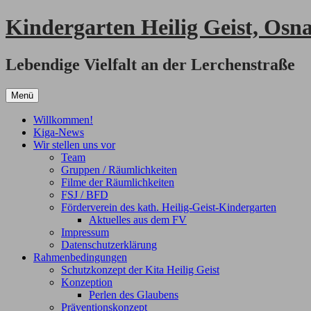
Zum
Kindergarten Heilig Geist, Osn
Inhalt
springen
Lebendige Vielfalt an der Lerchenstraße
Menü
Willkommen!
Kiga-News
Wir stellen uns vor
Team
Gruppen / Räumlichkeiten
Filme der Räumlichkeiten
FSJ / BFD
Förderverein des kath. Heilig-Geist-Kindergarten
Aktuelles aus dem FV
Impressum
Datenschutzerklärung
Rahmenbedingungen
Schutzkonzept der Kita Heilig Geist
Konzeption
Perlen des Glaubens
Präventionskonzept