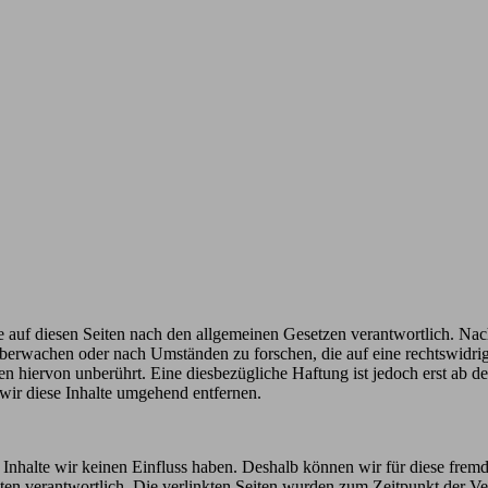
 auf diesen Seiten nach den allgemeinen Gesetzen verantwortlich. Nac
u überwachen oder nach Umständen zu forschen, die auf eine rechtswidri
 hiervon unberührt. Eine diesbezügliche Haftung ist jedoch erst ab d
ir diese Inhalte umgehend entfernen.
n Inhalte wir keinen Einfluss haben. Deshalb können wir für diese fre
 Seiten verantwortlich. Die verlinkten Seiten wurden zum Zeitpunkt der