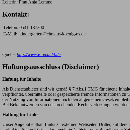
Leiterin: Frau Anja Lemme
Kontakt:
Telefon:
0541-187300
E-Mail:
kindergarten@christus-koenig-os.de
Quelle:
http://www.e-recht24.de
Haftungsausschluss (Disclaimer)
Haftung für Inhalte
Als Diensteanbieter sind wir gemäß § 7 Abs.1 TMG für eigene Inhalte
verpflichtet, übermittelte oder gespeicherte fremde Informationen z
der Nutzung von Informationen nach den allgemeinen Gesetzen bleiben
Bei Bekanntwerden von entsprechenden Rechtsverletzungen werden w
Haftung für Links
Unser Angebot enthält Links zu externen Webseiten Dritter, auf dere
verlinkten Seiten ist stets der jeweilige Anbieter oder Betreiber der