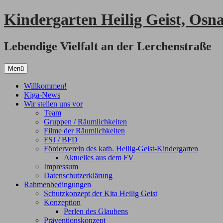
Zum
Kindergarten Heilig Geist, Osn
Inhalt
springen
Lebendige Vielfalt an der Lerchenstraße
Menü
Willkommen!
Kiga-News
Wir stellen uns vor
Team
Gruppen / Räumlichkeiten
Filme der Räumlichkeiten
FSJ / BFD
Förderverein des kath. Heilig-Geist-Kindergarten
Aktuelles aus dem FV
Impressum
Datenschutzerklärung
Rahmenbedingungen
Schutzkonzept der Kita Heilig Geist
Konzeption
Perlen des Glaubens
Präventionskonzept