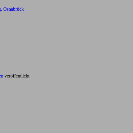
ig, Osnabrück
en
veröffentlicht.