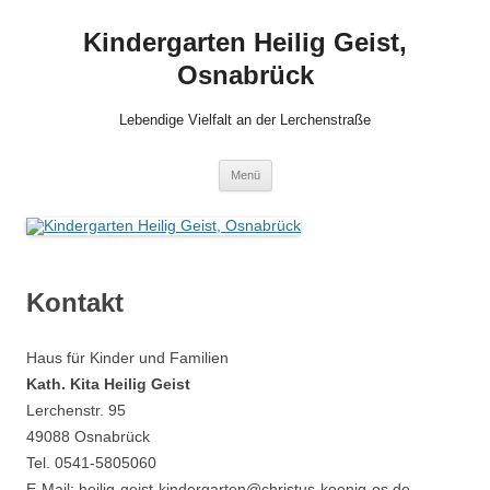
Zum
Inhalt
Kindergarten Heilig Geist,
springen
Osnabrück
Lebendige Vielfalt an der Lerchenstraße
Menü
Kontakt
Haus für Kinder und Familien
Kath. Kita Heilig Geist
Lerchenstr. 95
49088 Osnabrück
Tel. 0541-5805060
E-Mail: heilig-geist-kindergarten@christus-koenig-os.de