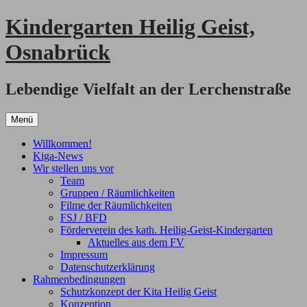
Zum
Kindergarten Heilig Geist,
Inhalt
springen
Osnabrück
Lebendige Vielfalt an der Lerchenstraße
Menü
Willkommen!
Kiga-News
Wir stellen uns vor
Team
Gruppen / Räumlichkeiten
Filme der Räumlichkeiten
FSJ / BFD
Förderverein des kath. Heilig-Geist-Kindergarten
Aktuelles aus dem FV
Impressum
Datenschutzerklärung
Rahmenbedingungen
Schutzkonzept der Kita Heilig Geist
Konzeption