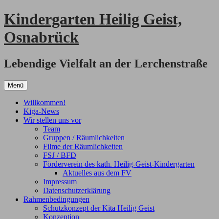
Zum
Kindergarten Heilig Geist,
Inhalt
springen
Osnabrück
Lebendige Vielfalt an der Lerchenstraße
Menü
Willkommen!
Kiga-News
Wir stellen uns vor
Team
Gruppen / Räumlichkeiten
Filme der Räumlichkeiten
FSJ / BFD
Förderverein des kath. Heilig-Geist-Kindergarten
Aktuelles aus dem FV
Impressum
Datenschutzerklärung
Rahmenbedingungen
Schutzkonzept der Kita Heilig Geist
Konzeption